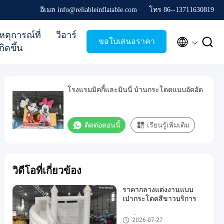
อีเมล info@reliableinflatable.com
โทร 86--13711630819
หตุการณ์ที่
วีอาร์


ขอใบเสนอราคา
กิดขึ้น
โรงแรมมิคกี้และมินนี่ บ้านกระโดดแบบอัดอัด
ติดต่อตอนนี้
เรียนรู้เพิ่มเติม
วิดีโอที่เกี่ยวข้อง
ราคากลางแต่งงานแบบ
เป่ากระโดดสีขาวบริการ
คอมโบพอง
2026-07-27