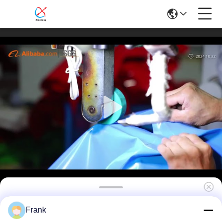
ผู้จัดจําหน่าย ป้ายโฆษณาแบบอัดลม ตั๋วตั๋วตู้ พาวิล
Frank
เลียนสําหรับกิจกรรม