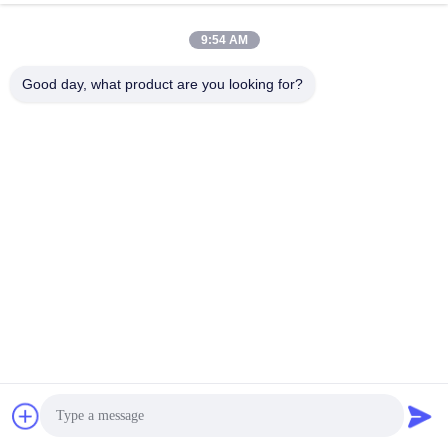
คุยตอนนี้
Send Inquiry
9:54 AM
#
ซุ้มการแข่งขันพอง
#
ระเบิดป้ายโฆษณา
Good day, what product are you looking for?
#
โฆษณานักเต้นอากาศพอง
ป้ายโฆษณาแบบเป่าลม
2026-01-28
133 views
ผู้จัดจําหน่าย ป้ายโฆษณาแบบอัดลม ตั๋วตั๋วตู้ พาวิลเลียนสําหรับกิจกรรม คําอธิบาย
สินค้า: 1ในกรณีของตัวแบบตู้ตั๋วแบบอัดลม มันใช้เป็นสถานที่ที่ใช้ได้และชัดเจน
สําหรับการขายตั๋วมันมีทางเข้าที่กําหนดและพื้นท...
ดูเพิ่มเติม
Messages of visitor
ฝากข้อความ
No public comments yet